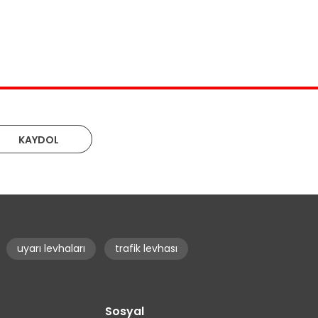
KAYDOL
uyarı levhaları
trafik levhası
r
Sosyal