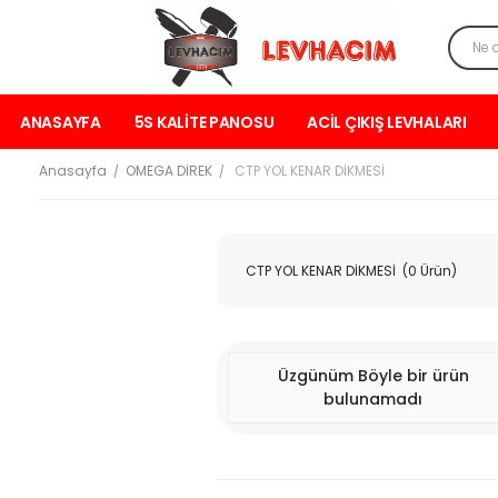
ANASAYFA
5S KALİTE PANOSU
ACİL ÇIKIŞ LEVHALARI
Anasayfa
OMEGA DİREK
CTP YOL KENAR DİKMESİ
CTP YOL KENAR DİKMESİ
(0 Ürün)
Üzgünüm Böyle bir ürün
bulunamadı