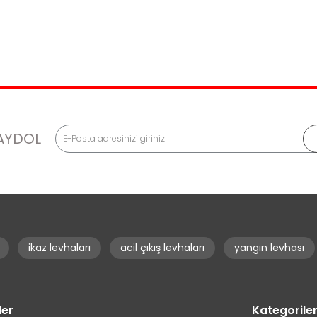
AYDOL
ikaz levhaları
acil çıkış levhaları
yangın levhası
ler
Kategorile