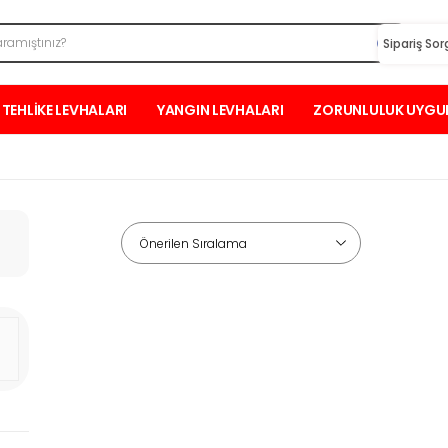
Sipariş So
TEHLİKE LEVHALARI
YANGIN LEVHALARI
ZORUNLULUK UYGU