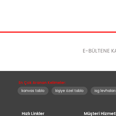
E-BÜLTENE K
En Çok Aranan Kelimeler:
kanvas tablo
kişiye özel tablo
isg levhaları
Hızlı Linkler
Müşteri Hizmet