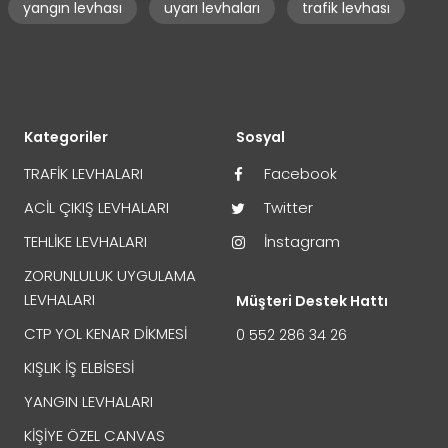
yangın levhası
uyarı levhaları
trafik levhası
Kategoriler
Sosyal
TRAFİK LEVHALARI
Facebook
ACİL ÇIKIŞ LEVHALARI
Twitter
TEHLİKE LEVHALARI
İnstagram
ZORUNLULUK UYGULAMA
LEVHALARI
Müşteri Destek Hattı
CTP YOL KENAR DİKMESİ
0 552 286 34 26
KIŞLIK İŞ ELBİSESİ
YANGIN LEVHALARI
KİŞİYE ÖZEL CANVAS