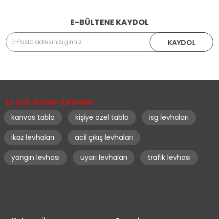
E-BÜLTENE KAYDOL
KAYDOL
En Çok Aranan Kelimeler:
kanvas tablo
kişiye özel tablo
isg levhaları
ikaz levhaları
acil çıkış levhaları
yangın levhası
uyarı levhaları
trafik levhası