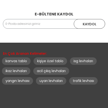
E-BÜLTENE KAYDOL
KAYDOL
En Çok Aranan Kelimeler:
kanvas tablo
kişiye özel tablo
isg levhaları
ikaz levhaları
acil çıkış levhaları
yangın levhası
uyarı levhaları
trafik levhası