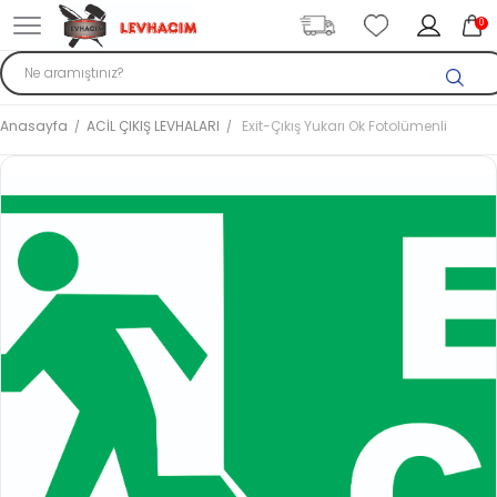
0
Anasayfa
ACİL ÇIKIŞ LEVHALARI
Exit-Çıkış Yukarı Ok Fotolümenli