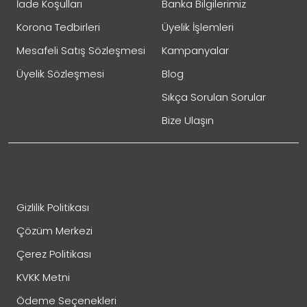
İade Koşulları
Banka Bilgilerimiz
Değişim talebi teslimattan itibaren
14 gün içinde
yapılmalıdır.
Korona Tedbirleri
Üyelik İşlemleri
Ürün kullanılmamış olmalı ve orijinal haliyle geri
Mesafeli Satış Sözleşmesi
Kampanyalar
gönderilmelidir.
Kişiye özel ürünlerde
sadece üretim kaynaklı
Üyelik Sözleşmesi
Blog
hatalarda
değişim mümkündür.
Sıkça Sorulan Sorular
Bize Ulaşın
Baskı hataları
Yanlış ürün gönderimi
Yanlış ölçü üretimi
Ürün üzerinde deformasyon
Gizlilik Politikası
Montaj veya materyal kusurları
Çözüm Merkezi
Çerez Politikası
KVKK Metni
Ödeme Seçenekleri