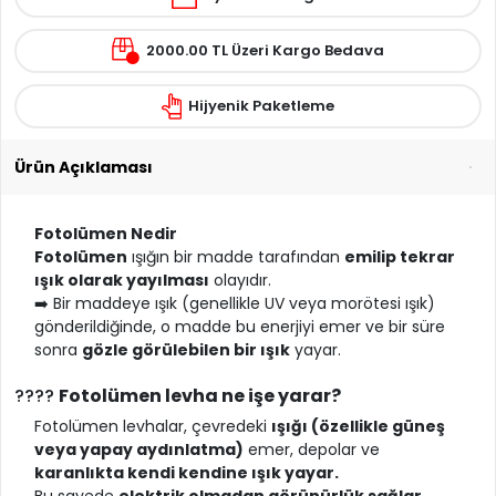
2000.00 TL Üzeri Kargo Bedava
Hijyenik Paketleme
Ürün Açıklaması
Fotolümen Nedir
Fotolümen
ışığın bir madde tarafından
emilip tekrar
ışık olarak yayılması
olayıdır.
➡️ Bir maddeye ışık (genellikle UV veya morötesi ışık)
gönderildiğinde, o madde bu enerjiyi emer ve bir süre
sonra
gözle görülebilen bir ışık
yayar.
????
Fotolümen levha ne işe yarar?
Fotolümen levhalar, çevredeki
ışığı (özellikle güneş
veya yapay aydınlatma)
emer, depolar ve
karanlıkta kendi kendine ışık yayar.
Bu sayede
elektrik olmadan görünürlük sağlar.