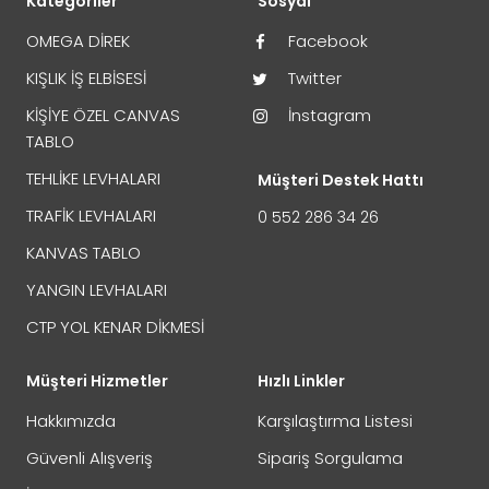
Kategoriler
Sosyal
ürünler.
GÖNDER
OMEGA DİREK
Facebook
KIŞLIK İŞ ELBİSESİ
Twitter
KİŞİYE ÖZEL CANVAS
İnstagram
TABLO
TEHLİKE LEVHALARI
Müşteri Destek Hattı
Hasarsız olması
Kullanılmamış olması
TRAFİK LEVHALARI
0 552 286 34 26
Tüm aksesuarlarıyla birlikte orijinal ambalajında
KANVAS TABLO
olması
Fatura veya sipariş numarasıyla birlikte gönderilmesi
YANGIN LEVHALARI
CTP YOL KENAR DİKMESİ
Müşteri Hizmetler
Hızlı Linkler
Hakkımızda
Karşılaştırma Listesi
Güvenli Alışveriş
Sipariş Sorgulama