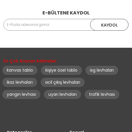
E-BÜLTENE KAYDOL
Adınız Soyadınız
KAYDOL
Eposta Adresiniz
En Çok Aranan Kelimeler:
Yorumunuz
kanvas tablo
kişiye özel tablo
isg levhaları
ikaz levhaları
acil çıkış levhaları
Kişiye özel hazırlanan ürünler
(İsim yazılan ürünler, özel ölçü levhalar, özel tasarım
yangın levhası
uyarı levhaları
trafik levhası
kanvas tablolar, kişiye özel baskılar vb.)
Not:
HTML'e dönüştürülmez!
Müşteri talebi doğrultusunda özel üretilen ve
standart dışı ölçü/tasarım ürünlerinde.
Oylama
Kullanılmış, zarar görmüş, tekrar satılabilirlik özelliğini
Kötü
İyi
kaybetmiş ürünler.
Ambalajı açılmış, orijinal aksesuarları eksik olan