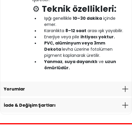
⚙️
Teknik özellikleri:
Işığı genellikle
10–30 dakika
içinde
emer.
Karanlıkta
8–12 saat
arası ışık yayabilir.
Enerjiye veya pile
ihtiyacı yoktur.
PVC, alüminyum veya 3mm
Dekota
levha üzerine fotolümen
pigment kaplanarak üretilir.
Yanmaz
,
suya dayanıklı
ve
uzun
ömürlüdür.
Yorumlar
İade & Değişim Şartları