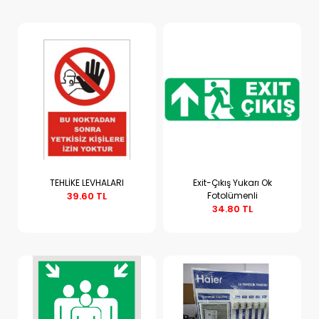
TEHLİKE LEVHALARI
Exit-Çıkış Yukarı Ok
39.60 TL
Fotolümenli
Sepete Ekle
Sepete Ekle
34.80 TL