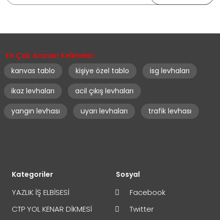
En Çok Aranan Kelimeler:
kanvas tablo
kişiye özel tablo
isg levhaları
ikaz levhaları
acil çıkış levhaları
yangın levhası
uyarı levhaları
trafik levhası
Kategoriler
Sosyal
YAZLIK İŞ ELBİSESİ
Facebook
CTP YOL KENAR DİKMESİ
Twitter